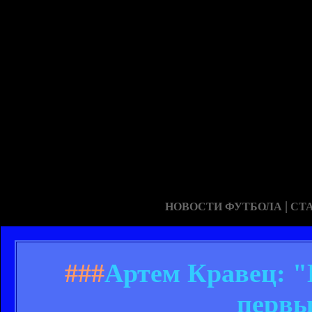
|
НОВОСТИ ФУТБОЛА
СТ
###
Артем Кравец: "
первы