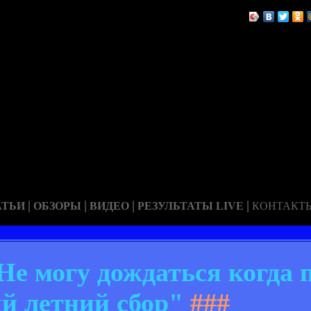
|
|
|
|
АТЬИ
ОБЗОРЫ
ВИДЕО
РЕЗУЛЬТАТЫ LIVE
КОНТАКТ
Не могу дождаться когда п
й летний сбор"
###