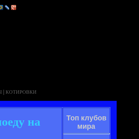
|
Ы
КОТИРОВКИ
Топ клубов
оеду на
мира