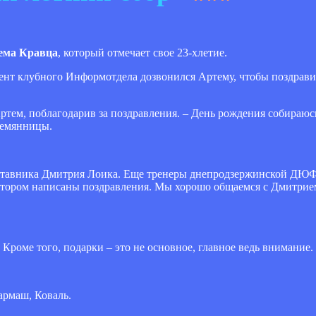
ема Кравца
, который отмечает свое 23-хлетие.
нт клубного Информотдела дозвонился Артему, чтобы поздравить
Артем, поблагодарив за поздравления. – День рождения собираюсь
лемянницы.
наставника Дмитрия Лоика. Еще тренеры днепродзержинской ДЮ
котором написаны поздравления. Мы хорошо общаемся с Дмитрие
. Кроме того, подарки – это не основное, главное ведь внимание.
армаш, Коваль.