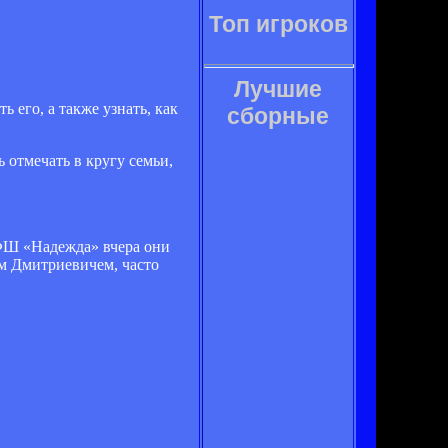
Топ игроков
Лучшие
 его, а также узнать, как
сборные
 отмечать в кругу семьи,
ФШ «Надежда» вчера они
м Дмитриевичем, часто