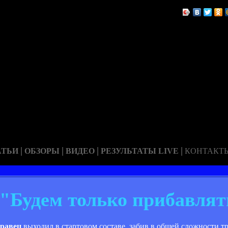
|
|
|
|
АТЬИ
ОБЗОРЫ
ВИДЕО
РЕЗУЛЬТАТЫ LIVE
КОНТАКТ
"Будем только прибавлят
Кравец
выходил в стартовом составе, забив в общей сложности тр