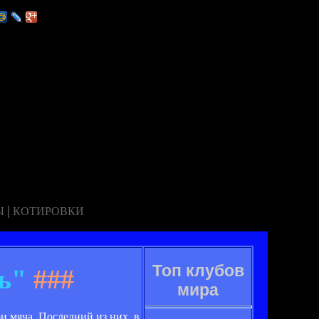
|
Ы
КОТИРОВКИ
Топ клубов
ь"
###
мира
и мяча. Последний из них, в