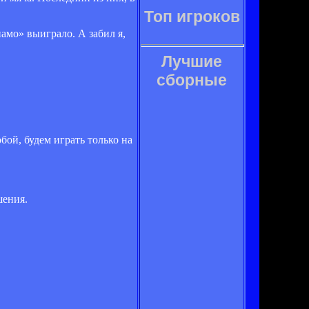
Топ игроков
намо» выиграло. А забил я,
Лучшие
сборные
бой, будем играть только на
шения.