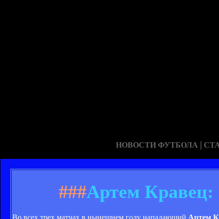
|
НОВОСТИ ФУТБОЛА
СТ
###
Артем Кравец: 
Во всех трех матчах в нынешнем году нападающий
Артем 