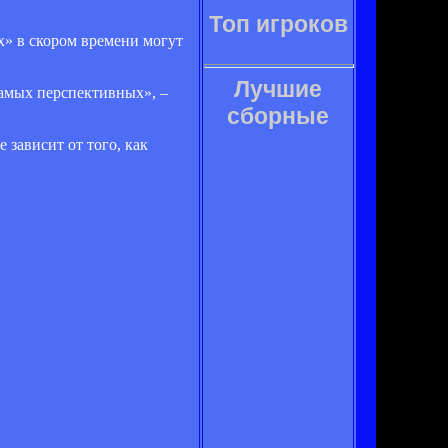
Топ игроков
х» в скором времени могут
Лучшие
самых перспективных», –
сборные
 зависит от того, как