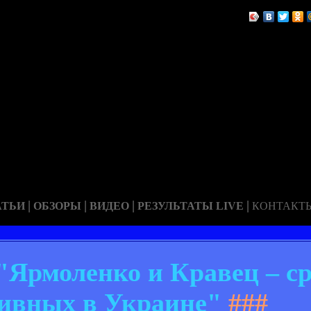
|
|
|
|
АТЬИ
ОБЗОРЫ
ВИДЕО
РЕЗУЛЬТАТЫ LIVE
КОНТАКТ
"Ярмоленко и Кравец – с
ивных в Украине"
###